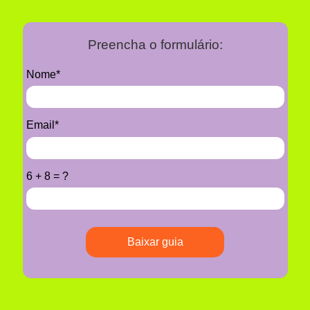
Preencha o formulário:
Nome*
Email*
6 + 8 = ?
Baixar guia