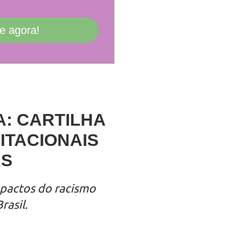
e agora!
A: CARTILHA
ITACIONAIS
AS
mpactos do racismo
rasil.