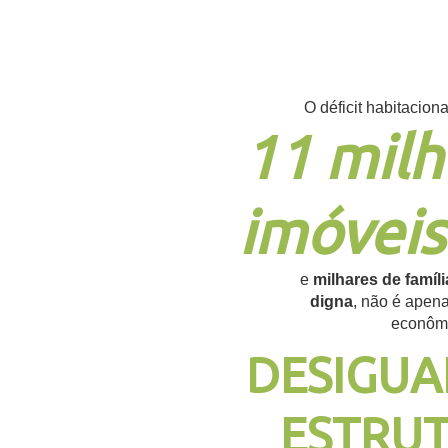
O déficit habitaciona
11 milh
imóveis
e
milhares de famíl
digna
, não é apen
econôm
DESIGUA
ESTRUT