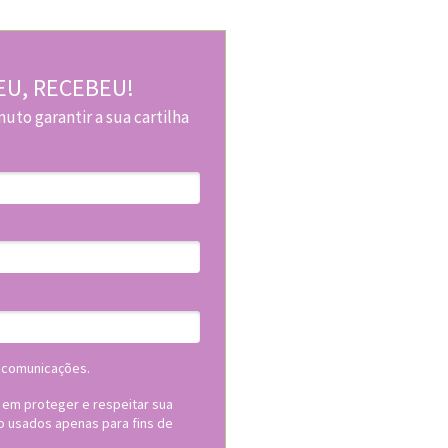
U, RECEBEU!
to garantir a sua cartilha
 comunicações.
em proteger e respeitar sua
o usados apenas para fins de