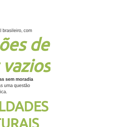
l brasileiro, com
ões de
 vazios
ias sem moradia
as uma questão
ica.
LDADES
URAIS