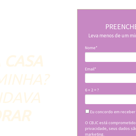
PREENCHE
Leva menos de um minu
Nome*
A
CASA
Email*
 MINHA?
6 + 2 = ?
NDAVA
ORAR
Eu concordo em receber
O CBJC está comprometido 
privacidade, seus dados sã
marketing.